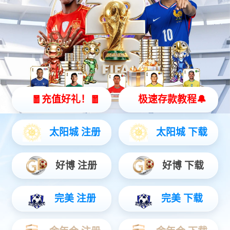
2025-11-26
公海555000集团-电促会召开第五届理事会第四次会议
2025-11-26
公海555000集团-海关总署：前三季度“新三样”出口增
速达两位数
2025-11-26
公海555000集团-2025年国际能源变革论坛将于10月23