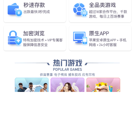
公海555000集团-海关总署：前三季度“新
三样”出口增速达两位数
了解更多
2025-11-26
公海555000集团-2025年国际能源变革论坛将于10
月23
了解更多