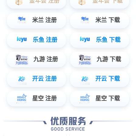
2025-11-26
公海555000集团-电促会召开第五届理事会第四次会
议
了解更多
2025-11-26